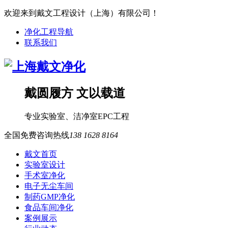
欢迎来到戴文工程设计（上海）有限公司！
净化工程导航
联系我们
戴圆履方 文以载道
专业
实验室
、
洁净室
EPC工程
全国免费咨询热线
138 1628 8164
戴文首页
实验室设计
手术室净化
电子无尘车间
制药GMP净化
食品车间净化
案例展示