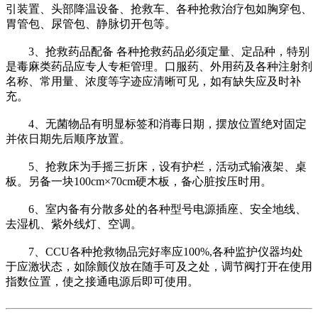
引装置、头部降温设备、抢救车、各种抢救治疗包如胸穿包、
胃管包、尿管包、静脉切开包等。
3、抢救药品配备 各种抢救药品必须定量、定品种，特别
是毒麻类药品应专人专柜管理。口服药、外用药及各种注射剂
名称、常用量、浓度等字迹应清晰可见，如有缺失应及时补
充。
4、无菌物品有明显标签和消毒日期，摆放位置绝对固定
并依日期先后顺序放置。
5、抢救床为手摇三折床，设有护栏，活动式输液架、桌
板。另备一块100cm×70cm硬木板，备心脏按压时用。
6、室内备有分散多处的各种型号电源插座、安全地线、
去湿机、紫外线灯、空调。
7、CCU各种抢救物品完好率应100%,各种监护仪器均处
于应激状态，如除颤仪放在随手可及之处，调节阀打开在使用
指数位置，使之接通电源后即可使用。