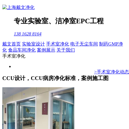
专业
实验室
、
洁净室
EPC工程
138 1628 8164
戴文首页
实验室设计
手术室净化
电子无尘车间
制药GMP净
化
食品车间净化
案例展示
关于我们
手术室净化
>手术室净化动态
CCU设计，CCU病房净化标准，案例施工图