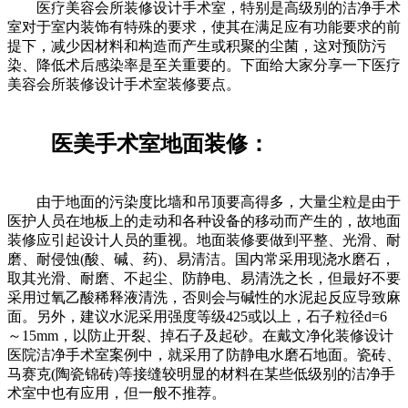
医疗美容会所装修设计手术室，特别是高级别的洁净手术
室对于室内装饰有特殊的要求，使其在满足应有功能要求的前
提下，减少因材料和构造而产生或积聚的尘菌，这对预防污
染、降低术后感染率是至关重要的。下面给大家分享一下医疗
美容会所装修设计手术室装修要点。
医美手术室地面装修：
由于地面的污染度比墙和吊顶要高得多，大量尘粒是由于
医护人员在地板上的走动和各种设备的移动而产生的，故地面
装修应引起设计人员的重视。地面装修要做到平整、光滑、耐
磨、耐侵蚀(酸、碱、药)、易清洁。国内常采用现浇水磨石，
取其光滑、耐磨、不起尘、防静电、易清洗之长，但最好不要
采用过氧乙酸稀释液清洗，否则会与碱性的水泥起反应导致麻
面。另外，建议水泥采用强度等级425或以上，石子粒径d=6
～15mm，以防止开裂、掉石子及起砂。在戴文净化装修设计
医院洁净手术室案例中，就采用了防静电水磨石地面。瓷砖、
马赛克(陶瓷锦砖)等接缝较明显的材料在某些低级别的洁净手
术室中也有应用，但一般不推荐。