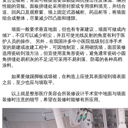
复合型板材，背面可根据需要加贴提高抗撞击性及保温、隔热
性能的背板。面板拼缝处采用密封胶或专用填料填充，并结合
送、回风口及观察窗、墙上固定式器械柜、药品柜等，将墙面
组合成整体，尽量减少凹凸面和缝隙。
墙面一般要求垂直地面，但也有专家建议，墙面可做成内
倾3°，不仅可以减少积尘，并且可使光线反射的角度有利于医
护人员的操作。 另外，在我国许多中小医院低级别洁净手术
室的新建或改建工程中，可因地制宜，采用砌筑墙，面层装修
选用瓷砖到顶方法，但宜使用直角形瓷砖，避免通常瓷砖小圆
角拼缝处易积灰的不足;还可采用不易剥落、防霉的各种高档
涂料。
如果要做踢脚板或墙裙，在构造上应使其表面缩到墙表面
之后，至少也应与墙取平。
以上就是整形医疗美容会所装修设计手术室中地面与墙面
装修时注意的细节，希望在装修时能够有所应用。