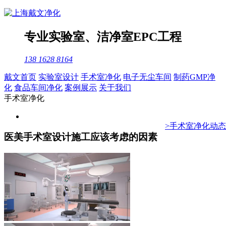
专业
实验室
、
洁净室
EPC工程
138 1628 8164
戴文首页
实验室设计
手术室净化
电子无尘车间
制药GMP净
化
食品车间净化
案例展示
关于我们
手术室净化
>手术室净化动态
医美手术室设计施工应该考虑的因素