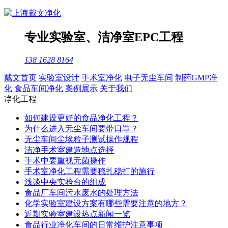
专业
实验室
、
洁净室
EPC工程
138 1628 8164
戴文首页
实验室设计
手术室净化
电子无尘车间
制药GMP净
化
食品车间净化
案例展示
关于我们
净化工程
如何建设更好的食品净化工程？
为什么进入无尘车间要带口罩？
无尘车间尘埃粒子测试操作规程
洁净手术室建造地点选择
手术中要重视无菌操作
手术室净化工程需要稳扎稳打的施行
浅谈中央实验台的组成
食品厂车间污水废水的处理方法
化学实验室建设方案有哪些需要注意的地方？
近期实验室建设热点新闻一览
食品行业净化车间的日常维护注意事项