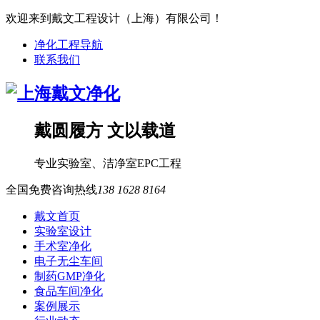
欢迎来到戴文工程设计（上海）有限公司！
净化工程导航
联系我们
戴圆履方 文以载道
专业
实验室
、
洁净室
EPC工程
全国免费咨询热线
138 1628 8164
戴文首页
实验室设计
手术室净化
电子无尘车间
制药GMP净化
食品车间净化
案例展示