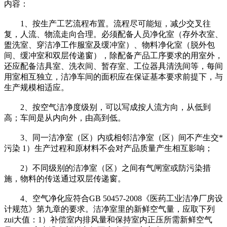
内容：
1、按生产工艺流程布置。流程尽可能短，减少交叉往
复，人流、物流走向合理。必须配备人员净化室（存外衣室、
盥洗室、穿洁净工作服室及缓冲室）、物料净化室（脱外包
间、缓冲室和双层传递窗），除配备产品工序要求的用室外，
还应配备洁具室、洗衣间、暂存室、工位器具清洗间等，每间
用室相互独立，洁净车间的面积应在保证基本要求前提下，与
生产规模相适应。
2、按空气洁净度级别，可以写成按人流方向，从低到
高；车间是从内向外，由高到低。
3、同一洁净室（区）内或相邻洁净室（区）间不产生交*
污染 1）生产过程和原材料不会对产品质量产生相互影响；
2）不同级别的洁净室（区）之间有气闸室或防污染措
施，物料的传送通过双层传递窗。
4、空气净化应符合GB 50457-2008《医药工业洁净厂房设
计规范》第九章的要求。洁净室里的新鲜空气量，应取下列
zui大值：1）补偿室内排风量和保持室内正压所需新鲜空气