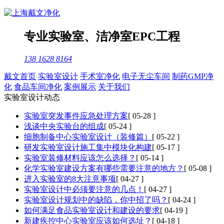
专业
实验室
、
洁净室
EPC工程
138 1628 8164
戴文首页
实验室设计
手术室净化
电子无尘车间
制药GMP净
化
食品车间净化
案例展示
关于我们
实验室设计动态
实验室突发事件应急处理方案
[ 05-28 ]
浅谈中央实验台的组成
[ 05-24 ]
细胞制备中心实验室设计（装修篇）
[ 05-22 ]
研发实验室设计施工集中模块化构建
[ 05-17 ]
实验室装修材料应该怎么选择？
[ 05-14 ]
化学实验室建设方案有哪些需要注意的地方？
[ 05-08 ]
进入实验室的8大注意事项
[ 04-27 ]
实验室设计中必须要注意的几点！
[ 04-27 ]
实验室设计规划中的缺陷，你中招了吗？
[ 04-24 ]
如何满足食品实验室设计和建设的要求
[ 04-19 ]
新建疾控中心实验室应该如何选址？
[ 04-18 ]