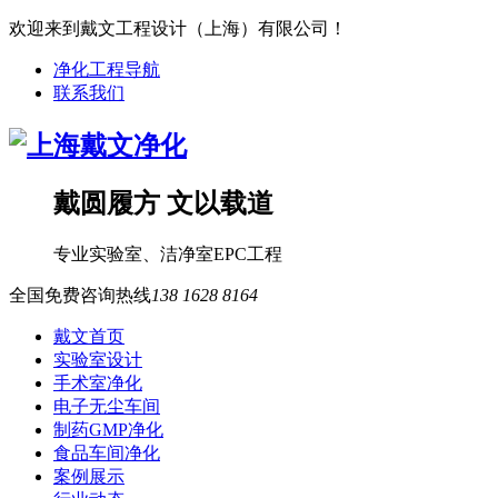
欢迎来到戴文工程设计（上海）有限公司！
净化工程导航
联系我们
戴圆履方 文以载道
专业
实验室
、
洁净室
EPC工程
全国免费咨询热线
138 1628 8164
戴文首页
实验室设计
手术室净化
电子无尘车间
制药GMP净化
食品车间净化
案例展示