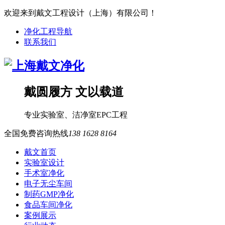
欢迎来到戴文工程设计（上海）有限公司！
净化工程导航
联系我们
戴圆履方 文以载道
专业
实验室
、
洁净室
EPC工程
全国免费咨询热线
138 1628 8164
戴文首页
实验室设计
手术室净化
电子无尘车间
制药GMP净化
食品车间净化
案例展示