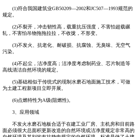
(1)符合我国建筑业GB50209—2002和JC507—1993规范的
规定。
(2)不裂开，冲击韧性高，载重抗压强度，不害怕超载碾
轧，不害怕吊物拖拖拉拉，不收拢，不形变。
(3)不发火、抗老化、耐破损、抗腐蚀、无臭味、无空气
污染。
(4)不起尘，洁净度高；洁净度考虑制药业、芯片制造等
高线清洁自然环境的规定。
(5)基础相似于传统式的现制水磨石地面施工技术，可做
为土建工程新项目立即开展。
(6)点燃特性为A级(阻燃性)。
3、应用领域
不发火水磨石地板合适于在建工业厂房、主机房和目前路
面必须很大总面积更新改造的自然环境或洁净度规定非常高的
自然环境及其别的有抗静电规定的自然环境，标准是做了土建