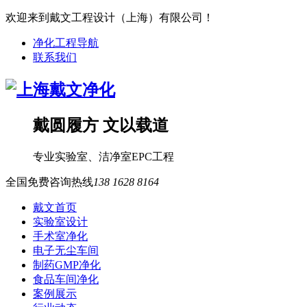
欢迎来到戴文工程设计（上海）有限公司！
净化工程导航
联系我们
戴圆履方 文以载道
专业
实验室
、
洁净室
EPC工程
全国免费咨询热线
138 1628 8164
戴文首页
实验室设计
手术室净化
电子无尘车间
制药GMP净化
食品车间净化
案例展示