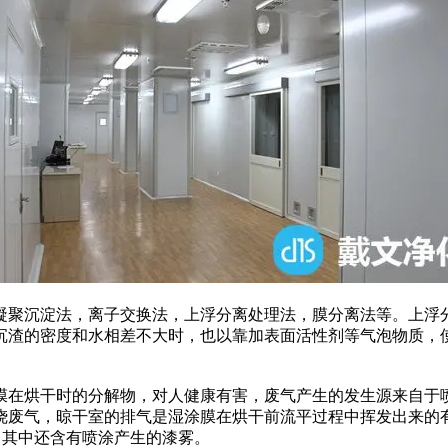
聚沉淀法，离子交换法，上浮分离处理法，膜分离法等。上浮分
沉渣的密度和水相差不大时，也以靠加表面活性剂等气泡物质，
在烘干时的分解物，对人健康有害，废气产生的发生源来自于喷
烧废气，晾干室的排气是湿涂膜在烘干前流平过程中挥发出来的有
每L，其中还含有喷涂产生的漆雾。