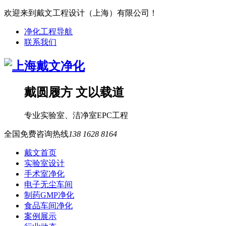
欢迎来到戴文工程设计（上海）有限公司！
净化工程导航
联系我们
戴圆履方 文以载道
专业
实验室
、
洁净室
EPC工程
全国免费咨询热线
138 1628 8164
戴文首页
实验室设计
手术室净化
电子无尘车间
制药GMP净化
食品车间净化
案例展示