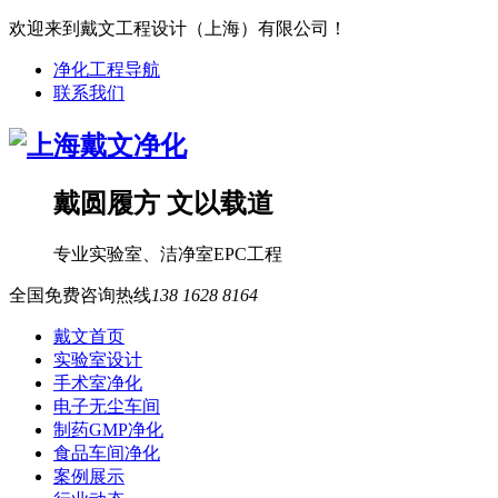
欢迎来到戴文工程设计（上海）有限公司！
净化工程导航
联系我们
戴圆履方 文以载道
专业
实验室
、
洁净室
EPC工程
全国免费咨询热线
138 1628 8164
戴文首页
实验室设计
手术室净化
电子无尘车间
制药GMP净化
食品车间净化
案例展示