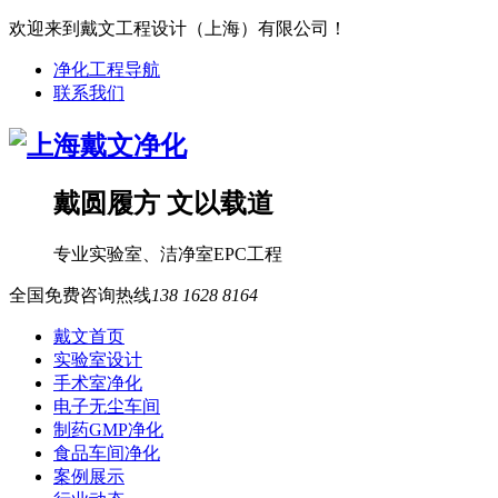
欢迎来到戴文工程设计（上海）有限公司！
净化工程导航
联系我们
戴圆履方 文以载道
专业
实验室
、
洁净室
EPC工程
全国免费咨询热线
138 1628 8164
戴文首页
实验室设计
手术室净化
电子无尘车间
制药GMP净化
食品车间净化
案例展示