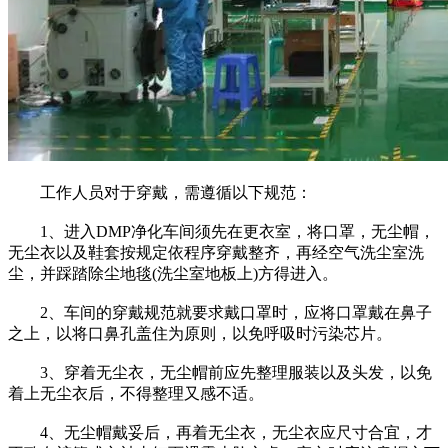
工作人员对于穿戴，需遵循以下规范：
1、进入DMP净化车间须先在更衣室，将口罩，无尘帽，
无尘衣以及鞋套按规定依程序穿戴整齐，再经空气洗尘室洗
尘，并踩踏除尘地毯(洗尘室地板上)方得进入。
2、车间的穿戴规范就要求戴口罩时，应将口罩戴在鼻子
之上，以将口鼻孔盖住为原则，以免呼吸时污染芯片。
3、穿着无尘衣，无尘帽前应先整理服装以及头发，以免
着上无尘衣后，不得整理又感不适。
4、无尘帽戴妥后，再着无尘衣，无尘衣应尺寸合宜，才