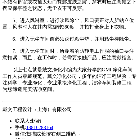
不致有裤管或衣袖太短而裸露皮肤之虞，穿衣时应注意帽之下
摆应保平整之状态，无尘衣不可反穿。
5、进入风淋室，进行吹风除尘，风口要正对人所站立位
置，风淋时人在其内需旋转360度，并拍打全身上下衣物。
6、进入无尘车间前必须踩过粘尘垫，并用粘尘棒除尘。
7、进入无尘车间时，所穿着的防静电工作服的袖口要注
意扣紧，而且，在工作时，若需要接触产品，应注意戴指套。
以上七点就是戴文净化小编为大家分享的GMP净化车间
工作人员穿戴规范。戴文净化公司，多年的洁净工程经验，专
注科学，专业净化，专业承接净化工程，洁净车间装修工程，
为您缔造完美洁净空间。
戴文工程设计（上海）有限公司
联系人:
赵娟
手机:
13816288164
微信:
扫描或长按右侧二维码→