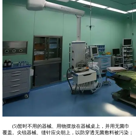
(5)暂时不用的器械、用物摆放在器械桌上，并用无菌巾
覆盖。尖锐器械、缝针应尖朝上，以防穿透无菌敷料被污染；